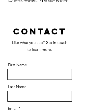
以獲得公共房屋、社會綜合援助等。
Contact
Like what you see? Get in touch
to learn more.
First Name
Last Name
Email