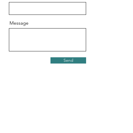
Message
Send
Contact
香港九龍尖沙咀麼地道61號冠華中心7樓