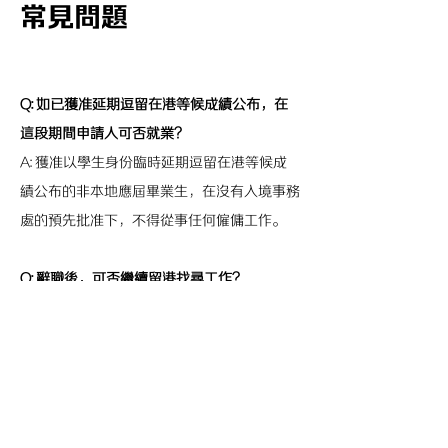
常見問題
Q: 如已獲准延期逗留在港等候成績公布，在
這段期間申請人可否就業？
A: 獲准以學生身份臨時延期逗留在港等候成
績公布的非本地應屆畢業生，在沒有入境事務
處的預先批准下，不得從事任何僱傭工作。
Q: 辭職後，可否繼續留港找尋工作？
A: 根據非本地畢業生留港╱回港就業安排獲
准來港就業的人士，在獲准逗留期間可自由從
事及轉換工作，而無須事先取得入境事務處的
批准。換言之，申請人可以留在香港特區並找
尋工作。