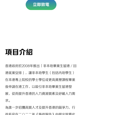
立即致電
項目介紹
香港政府於2008年推出「非本地畢業生留港／回
港就業安排」，讓非本地學生（包括内地學生）
在本港專上院校的學士學位或更高資歷課程畢業
後申請在港工作，以吸引非本地畢業生留港發
展，從而提升香港的人力資源質素及紓緩人力需
求。
為進一步招攬高質人才及提升香港的競爭力，行
政長官在二○二二年《施政報告》中提出放寬此