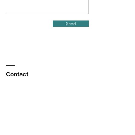
Send
Contact
香港九龍尖沙咀麼地道61號冠華中心7樓
706D室
香港新界荃灣海盛路11號One Midtown 43樓
19-20室
​深圳市福田區益田路4068號桌越時代廣場11
樓1111-1112室(平安金融中心旁)